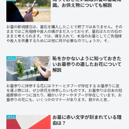
識。お供え物についても解説
お墓の新規建立は、墓石を購入したことで終了ではありません。その
ままではご先祖様や故人の魂がまだ入っておらず、墓石はただの石の
ままと考えられます。では、魂を入れて、本当のお墓としてご先祖様
や故人を供養するためには他に何が必要なのでしょうか。そ...
恥をかかないように知っておきた
コラム
いお墓参りの適したお花について
解説
お墓参りに持参する花にはマナーとタブーが存在する お墓参りに足
を運ぶ際には、ぜひ供花を持参したいものです。お墓参りは日本の冠
婚葬祭の一つに当たり、細かいマナーやタブーが存在しています。お
墓参りの花にも、いくつかのマナーがあります。良かれと思...
お墓に赤い文字が刻まれている理
コラム
由は？