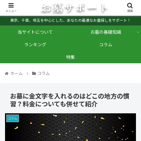
メニュー
検索
東京、千葉、埼玉を中心とした、あなたの最適なお墓探しをサポート！
当サイトについて
お墓の基礎知識
ランキング
コラム
特集
ホーム
コラム
お墓に金文字を入れるのはどこの地方の慣
習？料金についても併せて紹介
コラム